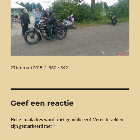
Geplaatst
Volledige
23 februari 2018
960 × 542
op
grootte
Geef een reactie
Het e-mailadres wordt niet gepubliceerd.
Vereiste velden
zijn gemarkeerd met
*