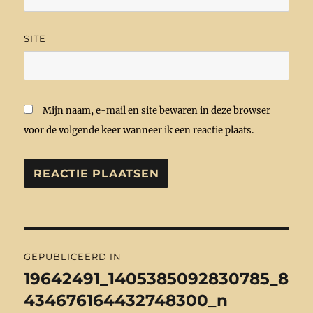
SITE
Mijn naam, e-mail en site bewaren in deze browser
voor de volgende keer wanneer ik een reactie plaats.
Bericht
GEPUBLICEERD IN
navigatie
19642491_1405385092830785_8
434676164432748300_n