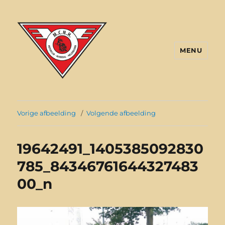
MENU
VMC Hellendoorn
Vorige afbeelding
Volgende afbeelding
19642491_1405385092830
785_84346761644327483
00_n