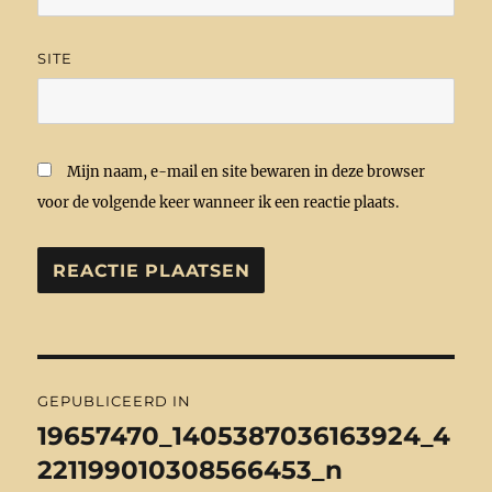
SITE
Mijn naam, e-mail en site bewaren in deze browser
voor de volgende keer wanneer ik een reactie plaats.
Bericht
GEPUBLICEERD IN
navigatie
19657470_1405387036163924_4
221199010308566453_n