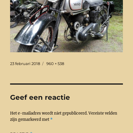
Geplaatst
Volledige
23 februari 2018
960 × 538
op
grootte
Geef een reactie
Het e-mailadres wordt niet gepubliceerd.
Vereiste velden
zijn gemarkeerd met
*