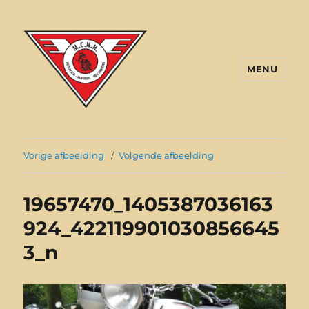
MENU
VMC Hellendoorn
Vorige afbeelding
Volgende afbeelding
19657470_1405387036163
924_422119901030856645
3_n